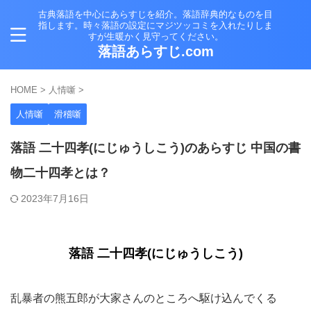
古典落語を中心にあらすじを紹介。落語辞典的なものを目
指します。時々落語の設定にマジツッコミを入れたりしま
すが生暖かく見守ってください。
落語あらすじ.com
HOME
>
人情噺
>
人情噺
滑稽噺
落語 二十四孝(にじゅうしこう)のあらすじ 中国の書
物二十四孝とは？
2023年7月16日
落語 二十四孝(にじゅうしこう)
乱暴者の熊五郎が大家さんのところへ駆け込んでくる