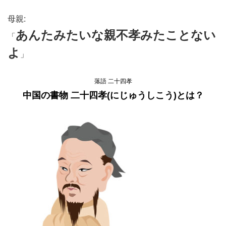
母親:
あんたみたいな親不孝みたことない
「
よ
」
落語 二十四孝
中国の書物 二十四孝(にじゅうしこう)とは？