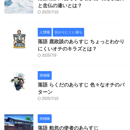
と念仏の違いとは？
2025/7/10
人情噺
分かりにくい落ち
落語 鹿政談のあらすじ ちょっとわかり
にくいオチのキラズとは？
2025/7/9
滑稽噺
落語 らくだのあらすじ 色々なオチのパ
ターン
2025/7/10
滑稽噺
落語 粗忽の使者のあらすじ