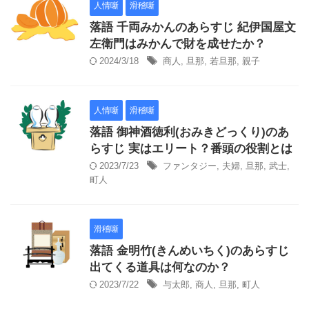
人情噺
滑稽噺
落語 千両みかんのあらすじ 紀伊国屋文
左衛門はみかんで財を成せたか？
2024/3/18
商人
,
旦那
,
若旦那
,
親子
人情噺
滑稽噺
落語 御神酒徳利(おみきどっくり)のあ
らすじ 実はエリート？番頭の役割とは
2023/7/23
ファンタジー
,
夫婦
,
旦那
,
武士
,
町人
滑稽噺
落語 金明竹(きんめいちく)のあらすじ
出てくる道具は何なのか？
2023/7/22
与太郎
,
商人
,
旦那
,
町人