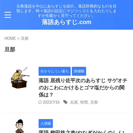
古典落語を中心にあらすじを紹介。落語辞典的なものを目
指します。時々落語の設定にマジツッコミを入れたりしま
すが生暖かく見守ってください。
落語あらすじ.com
HOME
>
旦那
旦那
分かりにくい落ち
滑稽噺
落語 居残り佐平次のあらすじ サゲオチ
のおこわにかけるとゴマ塩だからの関
係は？
2023/7/16
吉原
,
幇間
,
旦那
人情噺
落語 柳田格之進(やなぎだかくのしん)