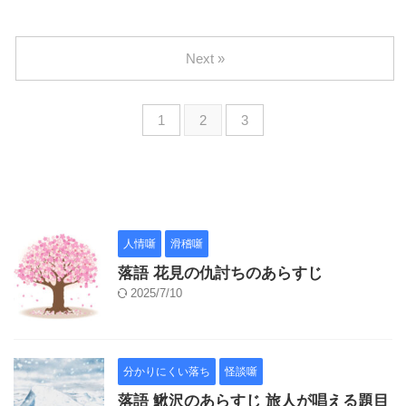
Next »
1
2
3
人情噺
滑稽噺
落語 花見の仇討ちのあらすじ
2025/7/10
分かりにくい落ち
怪談噺
落語 鰍沢のあらすじ 旅人が唱える題目