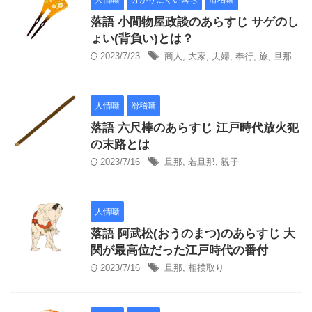
人情噺
分かりにくい落ち
滑稽噺
落語 小間物屋政談のあらすじ サゲのし
ょい(背負い)とは？
2023/7/23
商人
,
大家
,
夫婦
,
奉行
,
旅
,
旦那
人情噺
滑稽噺
落語 六尺棒のあらすじ 江戸時代放火犯
の末路とは
2023/7/16
旦那
,
若旦那
,
親子
人情噺
落語 阿武松(おうのまつ)のあらすじ 大
関が最高位だった江戸時代の番付
2023/7/16
旦那
,
相撲取り