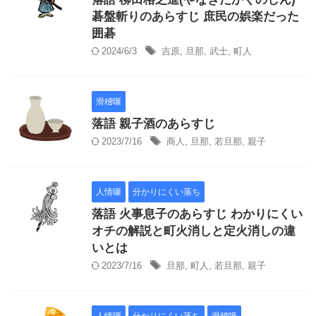
碁盤斬りのあらすじ 庶民の娯楽だった
囲碁
2024/6/3
吉原
,
旦那
,
武士
,
町人
滑稽噺
落語 親子酒のあらすじ
2023/7/16
商人
,
旦那
,
若旦那
,
親子
人情噺
分かりにくい落ち
落語 火事息子のあらすじ わかりにくい
オチの解説と町火消しと定火消しの違
いとは
2023/7/16
旦那
,
町人
,
若旦那
,
親子