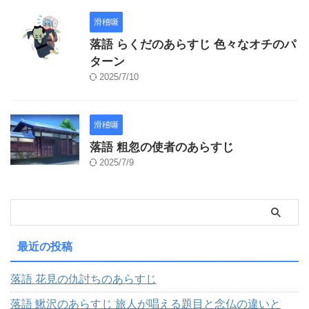
滑稽噺
落語 らくだのあらすじ 色々なオチのパ
ターン
2025/7/10
滑稽噺
落語 粗忽の使者のあらすじ
2025/7/9
最近の投稿
落語 花見の仇討ちのあらすじ
落語 鰍沢のあらすじ 旅人が唱える題目と念仏の違いと