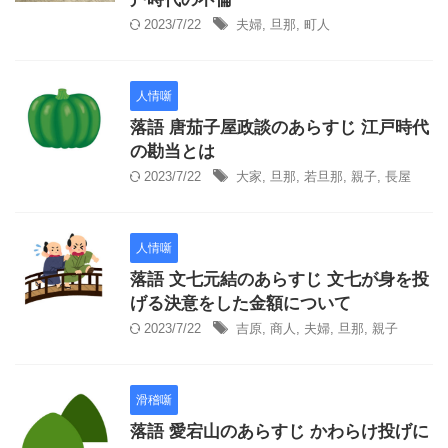
2023/7/22
夫婦
,
旦那
,
町人
人情噺
落語 唐茄子屋政談のあらすじ 江戸時代
の勘当とは
2023/7/22
大家
,
旦那
,
若旦那
,
親子
,
長屋
人情噺
落語 文七元結のあらすじ 文七が身を投
げる決意をした金額について
2023/7/22
吉原
,
商人
,
夫婦
,
旦那
,
親子
滑稽噺
落語 愛宕山のあらすじ かわらけ投げに