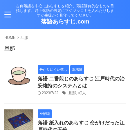
古典落語を中心にあらすじを紹介。落語辞典的なものを目
指します。時々落語の設定にマジツッコミを入れたりしま
すが生暖かく見守ってください。
落語あらすじ.com
HOME
>
旦那
旦那
分かりにくい落ち
滑稽噺
落語 二番煎じのあらすじ 江戸時代の治
安維持のシステムとは
2023/7/22
旦那
,
町人
滑稽噺
落語 紙入れのあらすじ 命がけだった江
戸時代の不倫