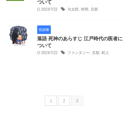
ついて
2023/7/22
与太郎
,
幇間
,
旦那
怪談噺
落語 死神のあらすじ 江戸時代の医者に
ついて
2023/7/22
ファンタジー
,
旦那
,
町人
1
2
3