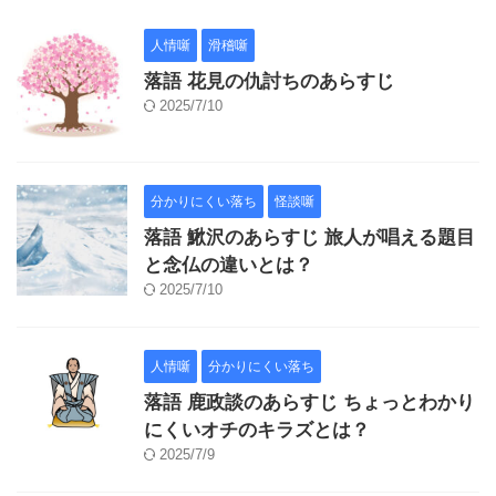
人情噺
滑稽噺
落語 花見の仇討ちのあらすじ
2025/7/10
分かりにくい落ち
怪談噺
落語 鰍沢のあらすじ 旅人が唱える題目
と念仏の違いとは？
2025/7/10
人情噺
分かりにくい落ち
落語 鹿政談のあらすじ ちょっとわかり
にくいオチのキラズとは？
2025/7/9