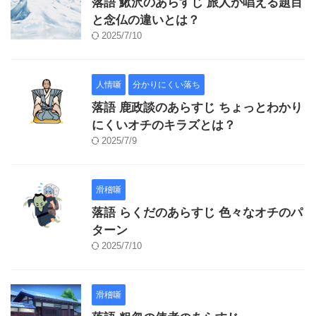
落語 鰍沢のあらすじ 旅人が唱える題目
と念仏の違いとは？
2025/7/10
人情噺
分かりにくい落ち
落語 鹿政談のあらすじ ちょっとわかり
にくいオチのキラズとは？
2025/7/9
滑稽噺
落語 らくだのあらすじ 色々なオチのパ
ターン
2025/7/10
滑稽噺