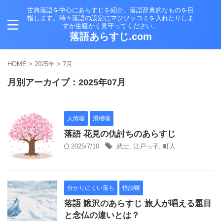
古典落語を中心にあらすじを紹介。落語辞典的なものを目
指します。時々落語の設定にマジツッコミを入れたりしま
すが生暖かく見守ってください。
落語あらすじ.com
HOME
>
2025年
>
7月
月別アーカイブ：2025年07月
人情噺
滑稽噺
落語 花見の仇討ちのあらすじ
2025/7/10
武士
,
江戸っ子
,
町人
分かりにくい落ち
怪談噺
落語 鰍沢のあらすじ 旅人が唱える題目
と念仏の違いとは？