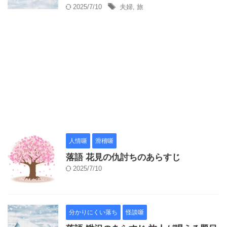
2025/7/10
夫婦
,
旅
人情噺
滑稽噺
落語 花見の仇討ちのあらすじ
2025/7/10
分かりにくい落ち
怪談噺