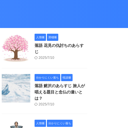
人情噺
滑稽噺
落語 花見の仇討ちのあらす
じ
2025/7/10
分かりにくい落ち
怪談噺
落語 鰍沢のあらすじ 旅人が
唱える題目と念仏の違いと
は？
2025/7/10
人情噺
分かりにくい落ち