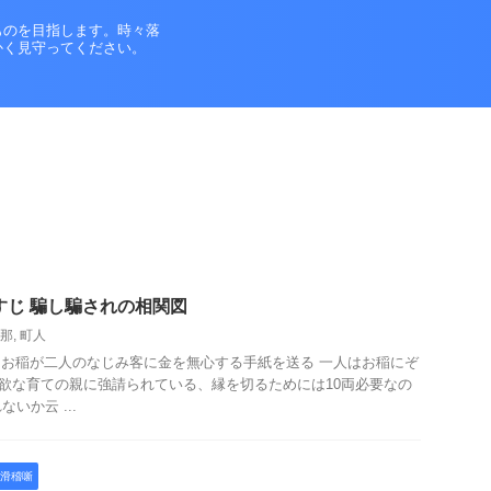
ものを目指します。時々落
かく見守ってください。
すじ 騙し騙されの相関図
那
,
町人
郎 お稲が二人のなじみ客に金を無心する手紙を送る 一人はお稲にぞ
強欲な育ての親に強請られている、縁を切るためには10両必要なの
いか云 ...
滑稽噺