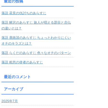
最近の投稿
落語 花見の仇討ちのあらすじ
落語 鰍沢のあらすじ 旅人が唱える題目と念仏
の違いとは？
落語 鹿政談のあらすじ ちょっとわかりにくい
オチのキラズとは？
落語 らくだのあらすじ 色々なオチのパターン
落語 粗忽の使者のあらすじ
最近のコメント
アーカイブ
2025年7月