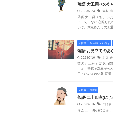
落語 大工調べのあ
2023/7/23
大家
,
奉
落語 大工調べ ちょっ
に出てこない 心配した
いで、大家さんに大工道具
人情噺
分かりにくい落ち
落語 お見立てのあ
2023/7/16
お寺
,
吉
落語 おみたて 花魁の
川は「野暮で乱暴者の
困ったのは若い衆 喜瀬川が
人情噺
滑稽噺
落語 二十四孝(に
2023/7/16
ご隠居
,
落語 二十四孝(にじゅ