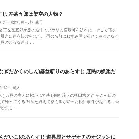
すじ 左甚五郎は架空の人物？
タジー
,
動物
,
商人
,
旅
,
親子
の名工左甚五郎が旅の途中でフラリと宿場町を訪れた。そこで宿を
引きに声を掛けられる。 宿の名前はねずみ屋で着いてみるとなる
のような造り ...
やなぎだかくのしん)碁盤斬りのあらすじ 庶民の娯楽だ
那
,
武士
,
町人
斬り) 万屋の主人に招かれて碁を囲む浪人の柳田格之進 そこへ店の
えて帰ってくる 対局を終えて格之進が帰った後に事件が起こる。番
失し ...
えんだいこ)のあらすじ 道具屋とサゲオチのオジャンに