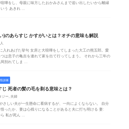
で喧嘩をし、母親に味方したおかみさんまで追い出したいから離縁
う あきれ ...
がい)のあらすじ かすがいとは？オチの意味も解説
人
女に入れあげた挙句 女房と大喧嘩をしてしまった大工の熊五郎。愛
つは息子の亀吉を連れて家を出て行ってしまう。 それから三年の
別れてしま ...
怪談噺
すじ 死者の髪の毛を剃る意味とは？
タジー
,
夫婦
をやさしい夫が一生懸命に看病するが、一向によくならない。 自分
悟ったか、妻は心残りになることがあると夫に打ち明ける 妻:
 私が死ん ...