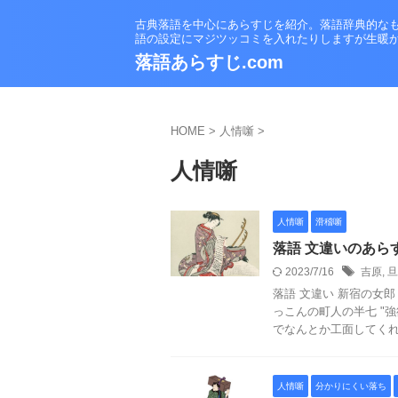
古典落語を中心にあらすじを紹介。落語辞典的な
語の設定にマジツッコミを入れたりしますが生暖
落語あらすじ.com
HOME
>
人情噺
>
人情噺
人情噺
滑稽噺
落語 文違いのあら
2023/7/16
吉原
,
旦
落語 文違い 新宿の女
っこんの町人の半七 "
でなんとか工面してくれな
人情噺
分かりにくい落ち