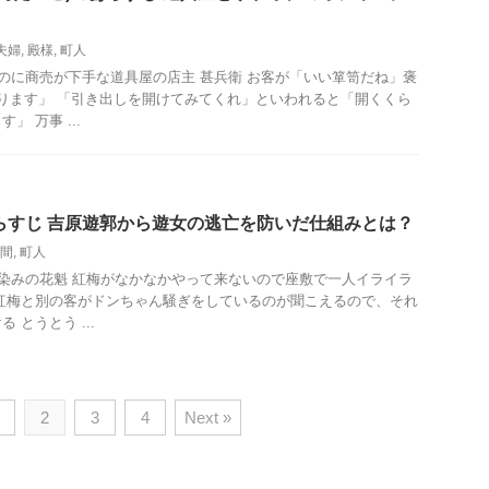
夫婦
,
殿様
,
町人
いのに商売が下手な道具屋の店主 甚兵衛 お客が「いい箪笥だね」褒
ります」 「引き出しを開けてみてくれ」といわれると「開くくら
 万事 ...
らすじ 吉原遊郭から遊女の逃亡を防いだ仕組みとは？
間
,
町人
馴染みの花魁 紅梅がなかなかやって来ないので座敷で一人イライラ
紅梅と別の客がドンちゃん騒ぎをしているのが聞こえるので、それ
 とうとう ...
2
3
4
Next »