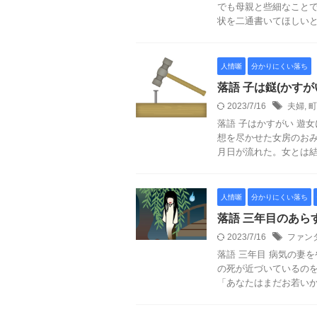
でも母親と些細なこと
状を二通書いてほしいとい
人情噺
分かりにくい落ち
落語 子は鎹(かす
2023/7/16
夫婦
,
町
落語 子はかすがい 遊
想を尽かせた女房のおみ
月日が流れた。女とは結局
人情噺
分かりにくい落ち
落語 三年目のあら
2023/7/16
ファン
落語 三年目 病気の妻
の死が近づいているのを
「あなたはまだお若いから