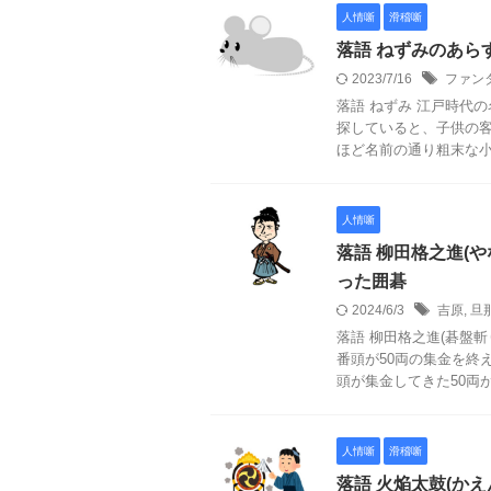
人情噺
滑稽噺
落語 ねずみのあら
2023/7/16
ファン
落語 ねずみ 江戸時代
探していると、子供の客
ほど名前の通り粗末な小屋
人情噺
落語 柳田格之進(
った囲碁
2024/6/3
吉原
,
旦
落語 柳田格之進(碁盤
番頭が50両の集金を終
頭が集金してきた50両が紛
人情噺
滑稽噺
落語 火焔太鼓(か