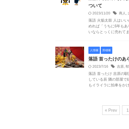
ついて
2023/11/20
商人
,
落語 火焔太鼓 人はい
めれば「うちに6年もあ
いならとっくに売れてます」
人情噺
滑稽噺
落語 首ったけのあ
2023/7/16
吉原
,
幇
落語 首ったけ 吉原の
している辰 隣の部屋で
もイライラに拍車をかける
« Prev
1