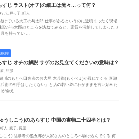
らすじ ラスト(オチ)の細工は流々…って何？
行
,
江戸っ子
,
町人
と抜けている大工の与太郎 仕事があるというのに近頃まったく現場
棟梁が与太郎のところを訪ねてみると、家賃を滞納してしまったせ
を持ってい ...
滑稽噺
らすじ オチの解説 サゲのお見立てくださいの意味は？
原
,
旦那
喜瀬川のもとへ田舎者のお大尽 木兵衛(もくべえ)が尋ねてくる 喜瀬
木兵衛の相手はしたくない」と店の若い衆にわがままを言い始めた
会え ...
じゅうしこう)のあらすじ 中国の書物二十四孝とは？
町人
,
親子
,
長屋
うしこう) 乱暴者の熊五郎が大家さんのところへ駆け込んでくる 何