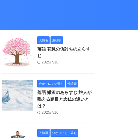
人情噺
滑稽噺
落語 花見の仇討ちのあらす
じ
2025/7/10
分かりにくい落ち
怪談噺
落語 鰍沢のあらすじ 旅人が
唱える題目と念仏の違いと
は？
2025/7/10
人情噺
分かりにくい落ち