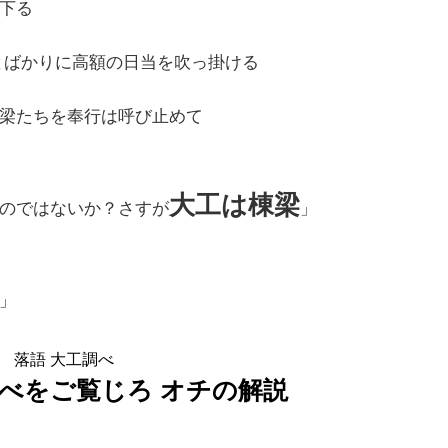
下る
とばかりに高額の日当を吹っ掛ける
梁たちを奉行は呼び止めて
大工は棟梁
のではないか？さすが
」
」
落語 大工調べ
調べをご覧じろ オチの解説