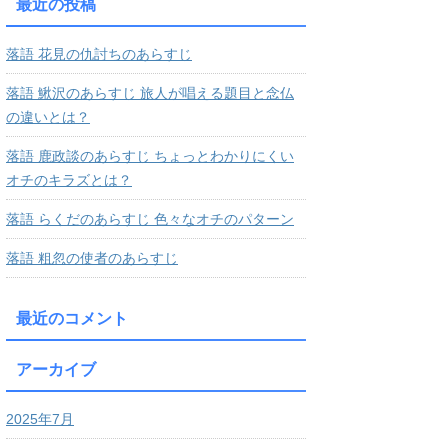
最近の投稿
落語 花見の仇討ちのあらすじ
落語 鰍沢のあらすじ 旅人が唱える題目と念仏
の違いとは？
落語 鹿政談のあらすじ ちょっとわかりにくい
オチのキラズとは？
落語 らくだのあらすじ 色々なオチのパターン
落語 粗忽の使者のあらすじ
最近のコメント
アーカイブ
2025年7月