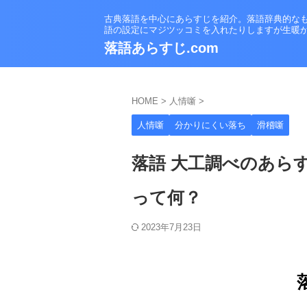
古典落語を中心にあらすじを紹介。落語辞典的な
語の設定にマジツッコミを入れたりしますが生暖
落語あらすじ.com
HOME
>
人情噺
>
人情噺
分かりにくい落ち
滑稽噺
落語 大工調べのあらす
って何？
2023年7月23日