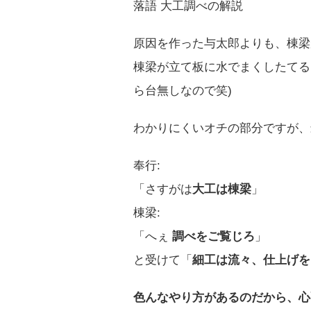
落語 大工調べの解説
原因を作った与太郎よりも、棟梁
棟梁が立て板に水でまくしたてる
ら台無しなので笑)
わかりにくいオチの部分ですが、
奉行:
「さすがは
大工は棟梁
」
棟梁:
「へぇ
調べをご覧じろ
」
と受けて「
細工は流々、
仕上げを
色んなやり方があるのだから、心