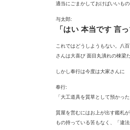
適当にごまかしておけばいいもの
与太郎:
「はい 本当です 言
これではどうしようもない。八百
さんは大喜び 面目丸潰れの棟梁
しかし奉行は今度は大家さんに
奉行:
「大工道具を質草として預かった
質屋を営むにはお上が出す鑑札が
もの持っている筈もなく、「違法