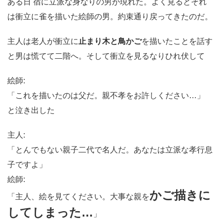
ある日 宿に立派な身なりの男が現れた。よく見るとそれ
は衝立に雀を描いた絵師の男。約束通り戻ってきたのだ。
主人は老人が衝立に
止まり木と鳥かご
を描いたことを話す
と男は慌てて二階へ。そして衝立を見るなりひれ伏して
絵師:
「これを描いたのは父だ。親不孝をお許しください…」
と泣き出した
主人:
「とんでもない親子二代で名人だ。あなたは立派な孝行息
子ですよ」
絵師:
かご描きに
「主人、絵を見てください。大事な親を
してしまった…
」