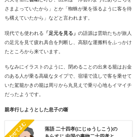
さまよっていたから」とか「蜘蛛が巣を張るように客を待
ち構えていたから」などと言われます。
現代でも使われる
「足元を見る」
の語源は雲助たちが旅人
の足元を見て疲れ具合を判断し、高額な運搬料をふっかけ
たところから来ています。
ちなみにイラストのように、閉めることの出来る籠はお金
のある人が乗る高級なタイプで、宿場で流しで客を乗せて
いた駕籠かきの籠は周りから丸見えで乗り心地もイマイチ
だったようです。
親孝行しようとした息子の噺
あわせてよむ
落語 二十四孝(にじゅうしこう)の
あらすじ 中国の書物二十四孝と