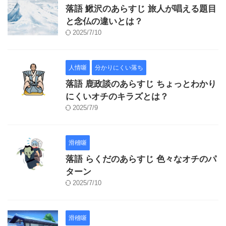
落語 鰍沢のあらすじ 旅人が唱える題目
と念仏の違いとは？
2025/7/10
人情噺
分かりにくい落ち
落語 鹿政談のあらすじ ちょっとわかり
にくいオチのキラズとは？
2025/7/9
滑稽噺
落語 らくだのあらすじ 色々なオチのパ
ターン
2025/7/10
滑稽噺