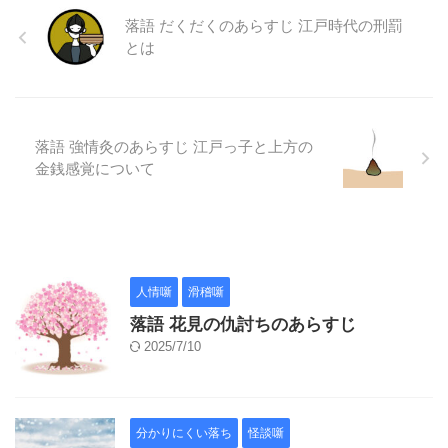
落語 だくだくのあらすじ 江戸時代の刑罰
とは
落語 強情灸のあらすじ 江戸っ子と上方の
金銭感覚について
人情噺
滑稽噺
落語 花見の仇討ちのあらすじ
2025/7/10
分かりにくい落ち
怪談噺