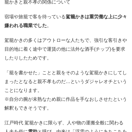
籠かきと親不孝の関係について
宿場や旅籠で客を待っている
駕籠かきは重労働な上に少々
嫌われる職業でした
。
駕籠かきの多くはアウトローな人たちで、強引な客引きや
目的地に着く途中で運賃の他に法外な酒手(チップ)を要求
したりしたためです。
「籠を書かせた」ことと親をそのような駕籠かきにしてし
まったとなると親不孝ものだ…というダジャレオチという
ことになります。
※自分の腕が未熟なため親に作品を手なおしさせたという
解釈もできそうです。
江戸時代 駕籠かきに限らず、人や物の運搬全般に関わる
人夫を俗に
雲助
と呼び、由来は「浮雲のようにあちこちを