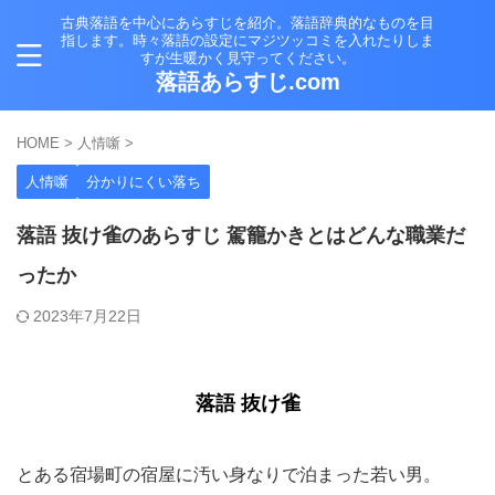
古典落語を中心にあらすじを紹介。落語辞典的なものを目
指します。時々落語の設定にマジツッコミを入れたりしま
すが生暖かく見守ってください。
落語あらすじ.com
HOME
>
人情噺
>
人情噺
分かりにくい落ち
落語 抜け雀のあらすじ 駕籠かきとはどんな職業だ
ったか
2023年7月22日
落語 抜け雀
とある宿場町の宿屋に汚い身なりで泊まった若い男。